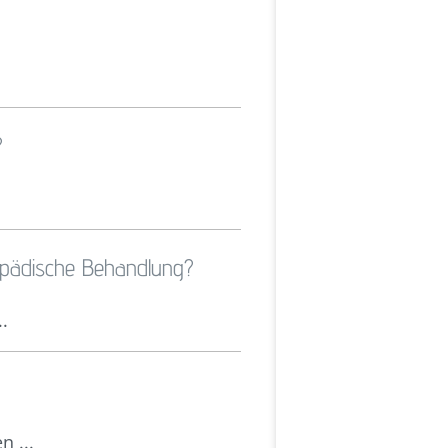
?
gopädische Behandlung?
..
 ...