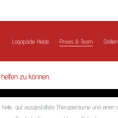
Logopädie Heide
Praxis & Team
Stelle
 helfen zu können.
r helle, gut ausgestattete Therapieräume und eine