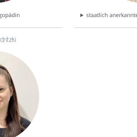
ogopädin
staatlich anerkann
dritzki